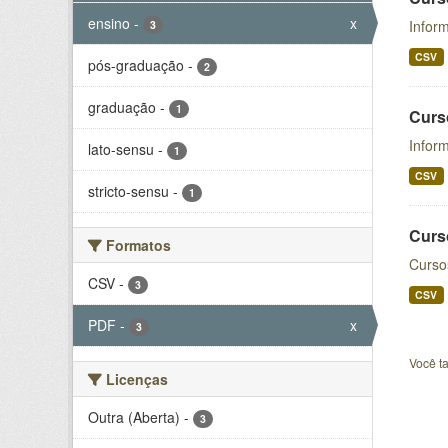
ensino
-
x
Inform
3
CSV
pós-graduação
-
2
graduação
-
1
Curs
Infor
lato-sensu
-
1
CSV
stricto-sensu
-
1
Curs
Formatos
Curso
CSV
-
3
CSV
PDF
-
x
3
Você t
Licenças
Outra (Aberta)
-
3