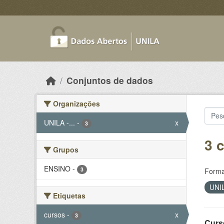
Skip to main content
Conjuntos de dados
Organizações
UNILA -...
-
x
3
3 
Grupos
ENSINO
-
3
Forma
UNIL
Etiquetas
cursos
-
x
3
Curs