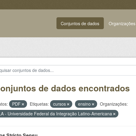
Conjuntos de dados
Organizações
conjuntos de dados encontrados
tos:
PDF
Etiquetas:
cursos
ensino
Organizações:
A - Universidade Federal da Integração Latino-Americana
os Stricto Sensu