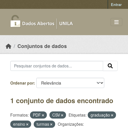
Skip to main content
Entrar
Conjuntos de dados
Ordenar por
1 conjunto de dados encontrado
Formatos:
PDF
CSV
Etiquetas:
graduação
ensino
turmas
Organizações: