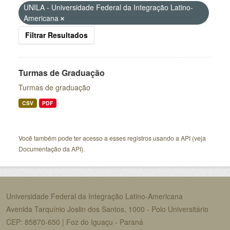
UNILA - Universidade Federal da Integração Latino-
Americana
Filtrar Resultados
Turmas de Graduação
Turmas de graduação
CSV
PDF
Você também pode ter acesso a esses registros usando a
API
(veja
Documentação da API
).
Universidade Federal da Integração Latino-Americana
Avenida Tarquínio Joslin dos Santos, 1000 - Polo Universitário
CEP: 85870-650 | Foz do Iguaçu - Paraná