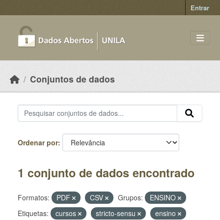
Skip to main content
Entrar
Conjuntos de dados
Ordenar por
1 conjunto de dados encontrado
Formatos:
PDF
CSV
Grupos:
ENSINO
Etiquetas:
cursos
stricto-sensu
ensino