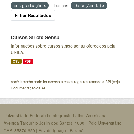
pós-graduação
Licenças:
Outra (Aberta)
Filtrar Resultados
Cursos Stricto Sensu
Informações sobre cursos stricto sensu oferecidos pela
UNILA.
CSV
PDF
Você também pode ter acesso a esses registros usando a
API
(veja
Documentação da API
).
Universidade Federal da Integração Latino-Americana
Avenida Tarquínio Joslin dos Santos, 1000 - Polo Universitário
CEP: 85870-650 | Foz do Iguaçu - Paraná