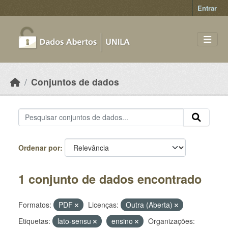
Skip to main content
Entrar
Conjuntos de dados
Ordenar por
1 conjunto de dados encontrado
Formatos:
PDF
Licenças:
Outra (Aberta)
Etiquetas:
lato-sensu
ensino
Organizações: