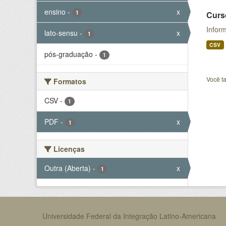
ensino
-
x
1
Curs
Infor
lato-sensu
-
x
1
CSV
pós-graduação
-
1
Você t
Formatos
CSV
-
1
PDF
-
x
1
Licenças
Outra (Aberta)
-
x
1
Universidade Federal da Integração Latino-Americana