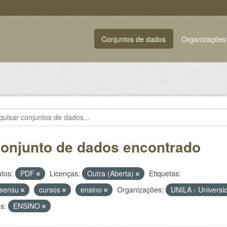
Conjuntos de dados
Organizações
conjunto de dados encontrado
tos:
PDF
Licenças:
Outra (Aberta)
Etiquetas:
-sensu
cursos
ensino
Organizações:
UNILA - Universi
s:
ENSINO