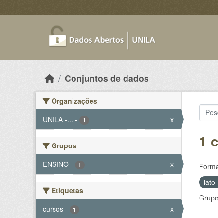
Skip to main content
Conjuntos de dados
Organizações
UNILA -...
-
x
1
1 
Grupos
ENSINO
-
x
1
Forma
lato
Etiquetas
Grupo
cursos
-
x
1