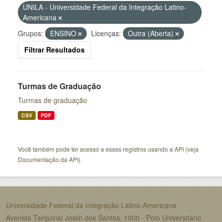
UNILA - Universidade Federal da Integração Latino-
Americana
Grupos:
ENSINO
Licenças:
Outra (Aberta)
Filtrar Resultados
Turmas de Graduação
Turmas de graduação
CSV
PDF
Você também pode ter acesso a esses registros usando a
API
(veja
Documentação da API
).
Universidade Federal da Integração Latino-Americana
Avenida Tarquínio Joslin dos Santos, 1000 - Polo Universitário