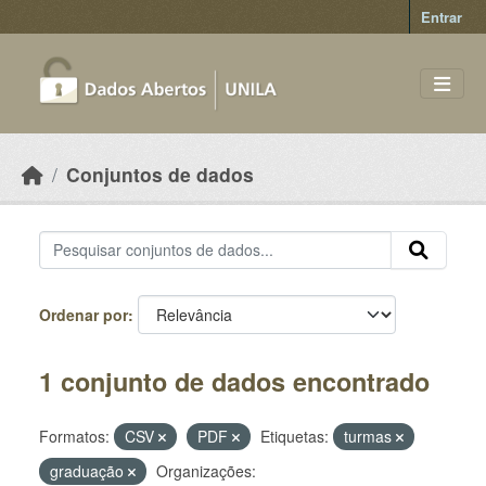
Skip to main content
Entrar
Conjuntos de dados
Ordenar por
1 conjunto de dados encontrado
Formatos:
CSV
PDF
Etiquetas:
turmas
graduação
Organizações: