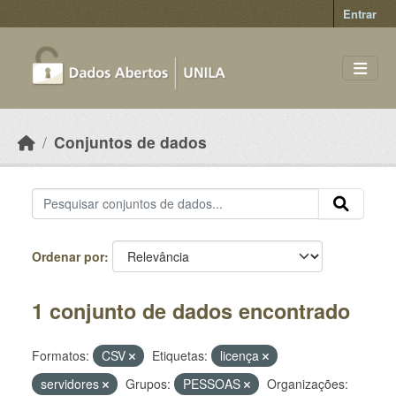
Skip to main content
Entrar
Conjuntos de dados
Ordenar por
1 conjunto de dados encontrado
Formatos:
CSV
Etiquetas:
licença
servidores
Grupos:
PESSOAS
Organizações: