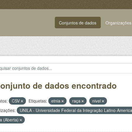
Conjuntos de dados
Organizações
conjunto de dados encontrado
tos:
CSV
Etiquetas:
etnia
raça
nivel
izações:
UNILA - Universidade Federal da Integração Latino-Ameri
a (Aberta)