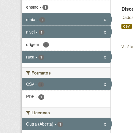
ensino
-
1
Disc
Dados
etnia
-
x
1
CSV
nivel
-
x
1
origem
-
1
Você t
raça
-
x
1
Formatos
CSV
-
x
1
PDF
-
1
Licenças
Outra (Aberta)
-
x
1