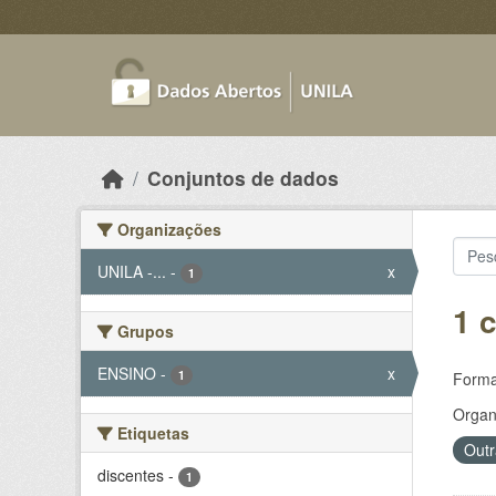
Skip to main content
Conjuntos de dados
Organizações
UNILA -...
-
x
1
1 
Grupos
ENSINO
-
x
1
Forma
Organ
Etiquetas
Outr
discentes
-
1