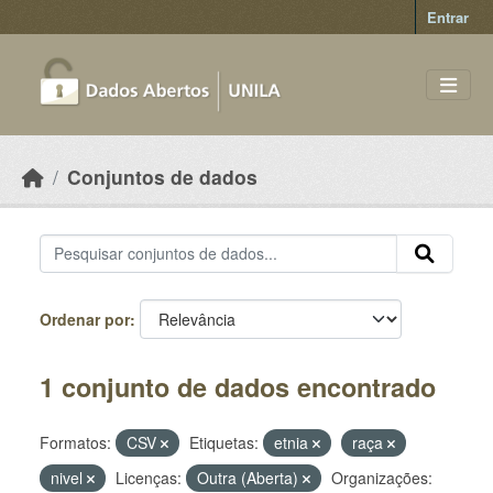
Skip to main content
Entrar
Conjuntos de dados
Ordenar por
1 conjunto de dados encontrado
Formatos:
CSV
Etiquetas:
etnia
raça
nivel
Licenças:
Outra (Aberta)
Organizações: