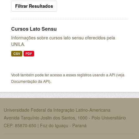
Filtrar Resultados
Cursos Lato Sensu
Informações sobre cursos lato sensu oferecidos pela
UNILA.
CSV
PDF
Você também pode ter acesso a esses registros usando a
API
(veja
Documentação da API
).
Universidade Federal da Integração Latino-Americana
Avenida Tarquínio Joslin dos Santos, 1000 - Polo Universitário
CEP: 85870-650 | Foz do Iguaçu - Paraná