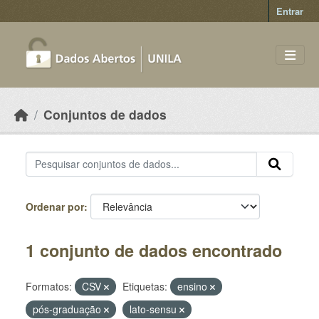
Skip to main content
Entrar
Conjuntos de dados
Ordenar por
1 conjunto de dados encontrado
Formatos:
CSV
Etiquetas:
ensino
pós-graduação
lato-sensu