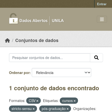
Skip to main content
Entrar
Conjuntos de dados
Ordenar por
1 conjunto de dados encontrado
Formatos:
CSV
Etiquetas:
cursos
stricto-sensu
pós-graduação
Organizações: