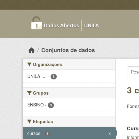
Skip to main content
Conjuntos de dados
Organizações
UNILA -...
-
3
3 
Grupos
ENSINO
-
3
Forma
Etiquetas
Curs
cursos
-
x
3
Inform