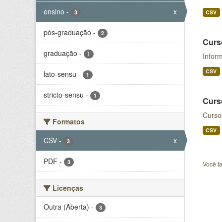
ensino
-
x
3
CSV
pós-graduação
-
2
Curs
graduação
-
1
Infor
CSV
lato-sensu
-
1
stricto-sensu
-
1
Curs
Curso
Formatos
CSV
CSV
-
x
3
PDF
-
3
Você t
Licenças
Outra (Aberta)
-
3