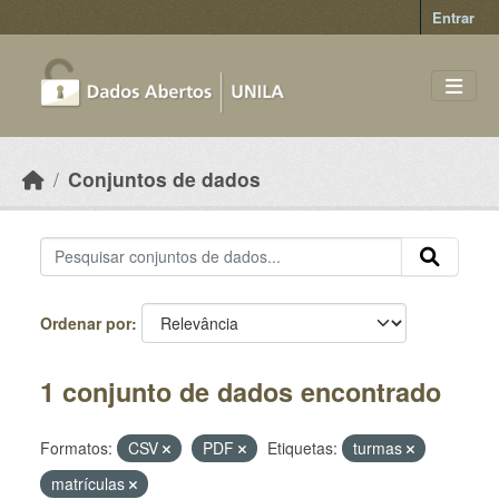
Skip to main content
Entrar
Conjuntos de dados
Ordenar por
1 conjunto de dados encontrado
Formatos:
CSV
PDF
Etiquetas:
turmas
matrículas