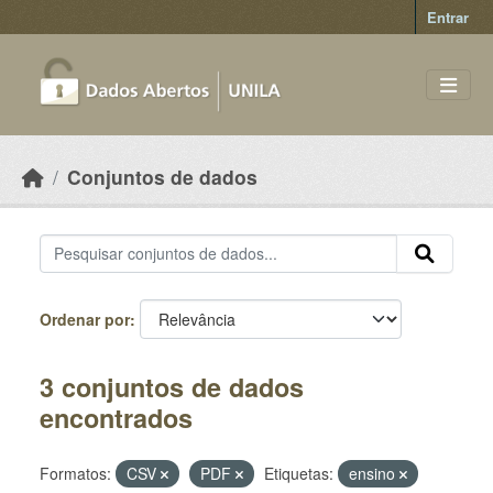
Skip to main content
Entrar
Conjuntos de dados
Ordenar por
3 conjuntos de dados
encontrados
Formatos:
CSV
PDF
Etiquetas:
ensino