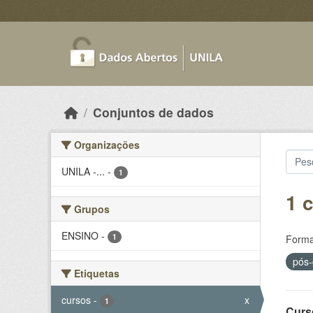
Skip to main content
Conjuntos de dados
Organizações
UNILA -...
-
1
1 
Grupos
ENSINO
-
1
Forma
pós
Etiquetas
cursos
-
x
1
Curs