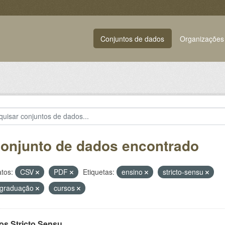
Conjuntos de dados
Organizações
conjunto de dados encontrado
tos:
CSV
PDF
Etiquetas:
ensino
stricto-sensu
-graduação
cursos
os Stricto Sensu