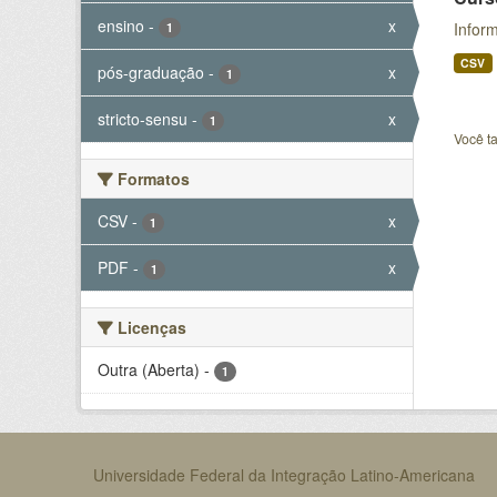
ensino
-
x
Inform
1
CSV
pós-graduação
-
x
1
stricto-sensu
-
x
1
Você t
Formatos
CSV
-
x
1
PDF
-
x
1
Licenças
Outra (Aberta)
-
1
Universidade Federal da Integração Latino-Americana