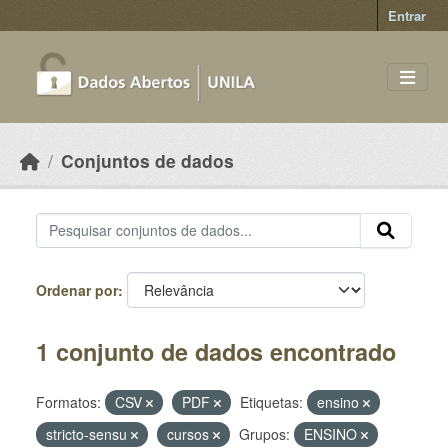
Skip to main content
Entrar
Conjuntos de dados
Ordenar por
1 conjunto de dados encontrado
Formatos:
CSV
PDF
Etiquetas:
ensino
stricto-sensu
cursos
Grupos:
ENSINO