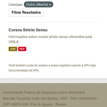
Licenças:
Outra (Aberta)
Filtrar Resultados
Cursos Stricto Sensu
Informações sobre cursos stricto sensu oferecidos pela
UNILA.
CSV
PDF
Você também pode ter acesso a esses registros usando a
API
(veja
Documentação da API
).
Universidade Federal da Integração Latino-Americana
Avenida Tarquínio Joslin dos Santos, 1000 - Polo Universitário
CEP: 85870-650 | Foz do Iguaçu - Paraná