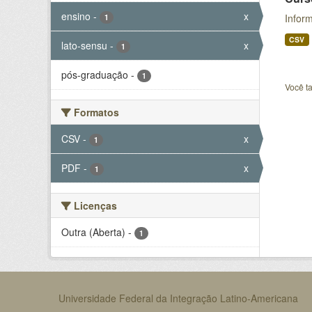
ensino
-
x
Infor
1
CSV
lato-sensu
-
x
1
pós-graduação
-
1
Você t
Formatos
CSV
-
x
1
PDF
-
x
1
Licenças
Outra (Aberta)
-
1
Universidade Federal da Integração Latino-Americana