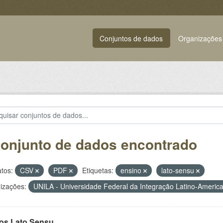
Conjuntos de dados
Organizações
conjunto de dados encontrado
tos:
CSV
PDF
Etiquetas:
ensino
lato-sensu
izações:
UNILA - Universidade Federal da Integração Latino-Ameri
os Lato Sensu