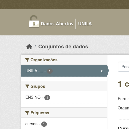
Skip to main content
Conjuntos de dados
Organizações
UNILA -...
-
x
1
1 
Grupos
ENSINO
-
1
Forma
Organ
Etiquetas
cursos
-
1
Curs