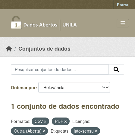
Skip to main content
Entrar
Conjuntos de dados
Ordenar por
1 conjunto de dados encontrado
Formatos:
CSV
PDF
Licenças:
Outra (Aberta)
Etiquetas:
lato-sensu