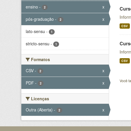
ensino
-
x
2
Curs
Inform
pós-graduação
-
x
2
CSV
lato-sensu
-
1
Curs
stricto-sensu
-
1
Infor
Formatos
CSV
CSV
-
x
2
Você t
PDF
-
x
2
Licenças
Outra (Aberta)
-
x
2