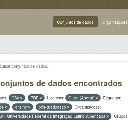
Conjuntos de dados
Organizações
conjuntos de dados encontrados
tos:
CSV
PDF
Licenças:
Outra (Aberta)
Etiquetas:
sos
ensino
pós-graduação
Organizações:
A - Universidade Federal da Integração Latino-Americana
Grupos