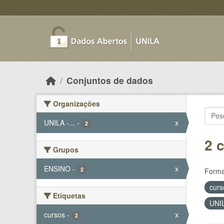
Skip to main content
Conjuntos de dados
Organizações
UNILA -...
-
x
2
2 
Grupos
ENSINO
-
x
2
Forma
cur
Etiquetas
UNIL
cursos
-
x
2