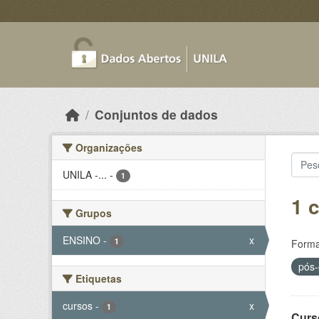
Skip to main content
Conjuntos de dados
Organizações
UNILA -...
-
1
1 
Grupos
ENSINO
-
x
1
Forma
pós
Etiquetas
cursos
-
x
1
Curs