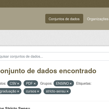
Conjuntos de dados
Organizações
conjunto de dados encontrado
tos:
CSV
PDF
Grupos:
ENSINO
Etiquetas:
-graduação
cursos
stricto-sensu
os Stricto Sensu