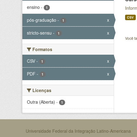
ensino
-
Inform
1
CSV
pós-graduação
-
x
1
stricto-sensu
-
x
1
Você t
Formatos
CSV
-
x
1
PDF
-
x
1
Licenças
Outra (Aberta)
-
1
Universidade Federal da Integração Latino-Americana