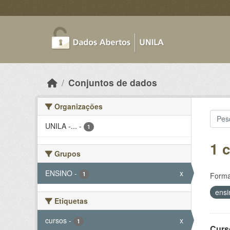
Skip to main content
Conjuntos de dados
Organizações
UNILA -...
-
1
1 
Grupos
ENSINO
-
x
1
Forma
ens
Etiquetas
cursos
-
x
1
Curs