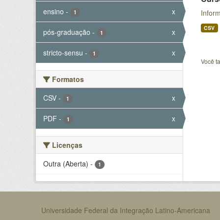
ensino
-
x
Inform
1
CSV
pós-graduação
-
x
1
stricto-sensu
-
x
1
Você t
Formatos
CSV
-
x
1
PDF
-
x
1
Licenças
Outra (Aberta)
-
1
Universidade Federal da Integração Latino-Americana