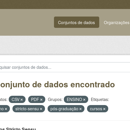
Conjuntos de dados
Organizações
conjunto de dados encontrado
tos:
CSV
PDF
Grupos:
ENSINO
Etiquetas:
ino
stricto-sensu
pós-graduação
cursos
os Stricto Sensu