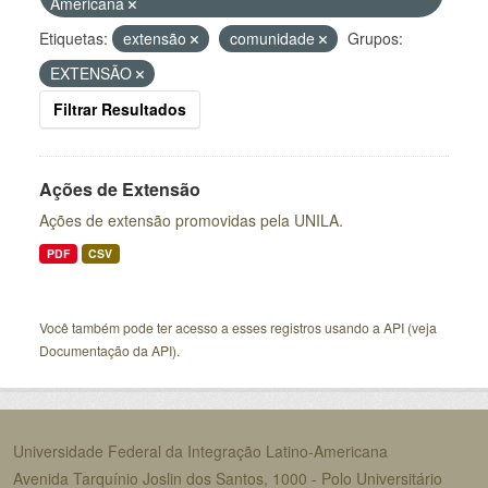
Americana
Etiquetas:
extensão
comunidade
Grupos:
EXTENSÃO
Filtrar Resultados
Ações de Extensão
Ações de extensão promovidas pela UNILA.
PDF
CSV
Você também pode ter acesso a esses registros usando a
API
(veja
Documentação da API
).
Universidade Federal da Integração Latino-Americana
Avenida Tarquínio Joslin dos Santos, 1000 - Polo Universitário