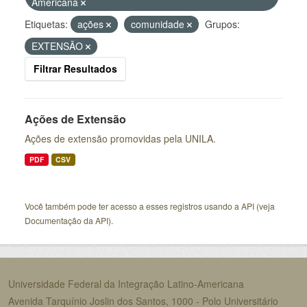
Americana
Etiquetas:
ações
comunidade
Grupos:
EXTENSÃO
Filtrar Resultados
Ações de Extensão
Ações de extensão promovidas pela UNILA.
PDF
CSV
Você também pode ter acesso a esses registros usando a
API
(veja
Documentação da API
).
Universidade Federal da Integração Latino-Americana
Avenida Tarquínio Joslin dos Santos, 1000 - Polo Universitário