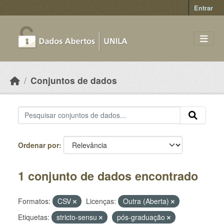
Skip to main content
Entrar
Conjuntos de dados
Ordenar por
1 conjunto de dados encontrado
Formatos:
CSV
Licenças:
Outra (Aberta)
Etiquetas:
stricto-sensu
pós-graduação