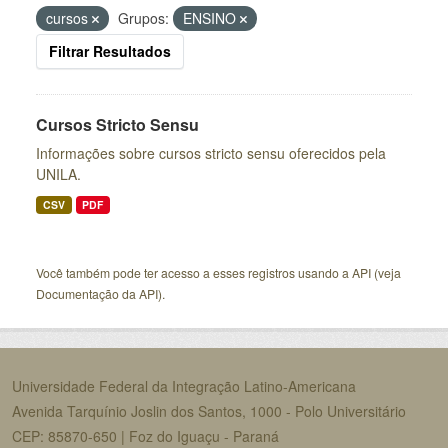
cursos
Grupos:
ENSINO
Filtrar Resultados
Cursos Stricto Sensu
Informações sobre cursos stricto sensu oferecidos pela
UNILA.
CSV
PDF
Você também pode ter acesso a esses registros usando a
API
(veja
Documentação da API
).
Universidade Federal da Integração Latino-Americana
Avenida Tarquínio Joslin dos Santos, 1000 - Polo Universitário
CEP: 85870-650 | Foz do Iguaçu - Paraná