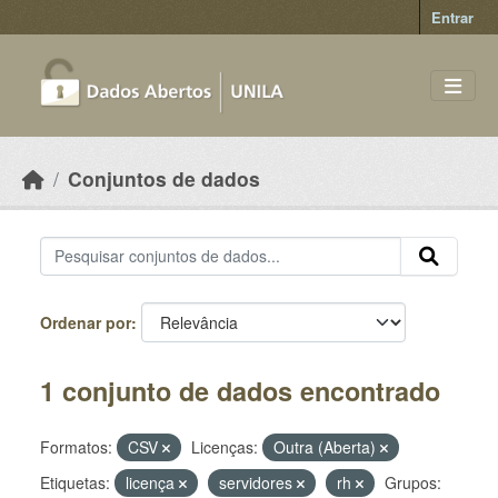
Skip to main content
Entrar
Conjuntos de dados
Ordenar por
1 conjunto de dados encontrado
Formatos:
CSV
Licenças:
Outra (Aberta)
Etiquetas:
licença
servidores
rh
Grupos: