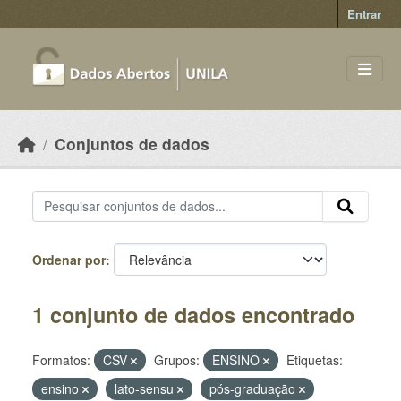
Skip to main content
Entrar
Conjuntos de dados
Ordenar por
1 conjunto de dados encontrado
Formatos:
CSV
Grupos:
ENSINO
Etiquetas:
ensino
lato-sensu
pós-graduação