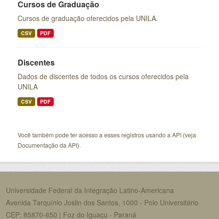
Cursos de Graduação
Cursos de graduação oferecidos pela UNILA.
CSV
PDF
Discentes
Dados de discentes de todos os cursos oferecidos pela
UNILA
CSV
PDF
Você também pode ter acesso a esses registros usando a
API
(veja
Documentação da API
).
Universidade Federal da Integração Latino-Americana
Avenida Tarquínio Joslin dos Santos, 1000 - Polo Universitário
CEP: 85870-650 | Foz do Iguaçu - Paraná