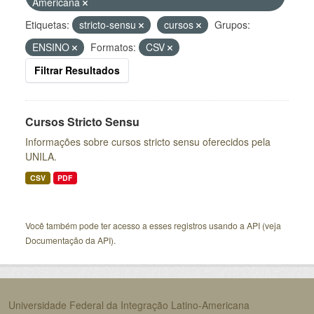
Americana
Etiquetas:
stricto-sensu
cursos
Grupos:
ENSINO
Formatos:
CSV
Filtrar Resultados
Cursos Stricto Sensu
Informações sobre cursos stricto sensu oferecidos pela
UNILA.
CSV
PDF
Você também pode ter acesso a esses registros usando a
API
(veja
Documentação da API
).
Universidade Federal da Integração Latino-Americana