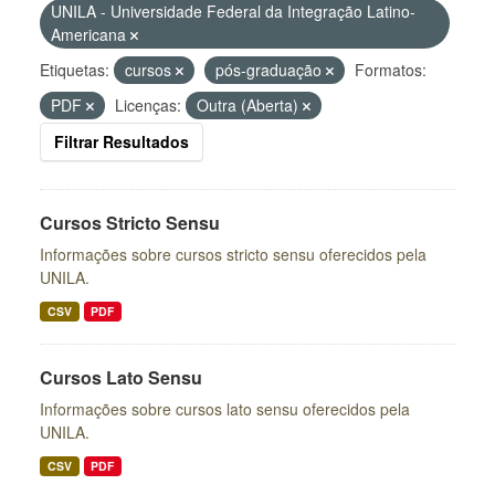
UNILA - Universidade Federal da Integração Latino-
Americana
Etiquetas:
cursos
pós-graduação
Formatos:
PDF
Licenças:
Outra (Aberta)
Filtrar Resultados
Cursos Stricto Sensu
Informações sobre cursos stricto sensu oferecidos pela
UNILA.
CSV
PDF
Cursos Lato Sensu
Informações sobre cursos lato sensu oferecidos pela
UNILA.
CSV
PDF