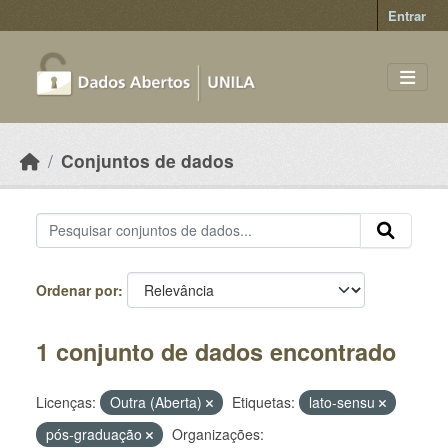
Skip to main content
Entrar
Conjuntos de dados
Ordenar por
1 conjunto de dados encontrado
Licenças:
Outra (Aberta)
Etiquetas:
lato-sensu
pós-graduação
Organizações: