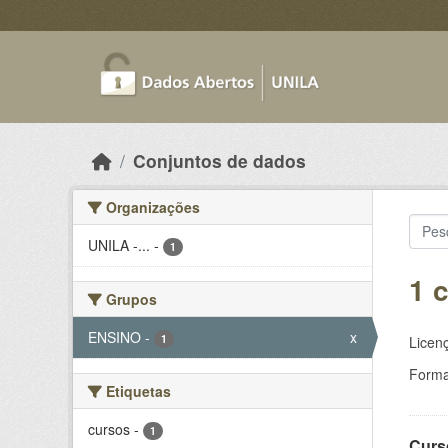
Skip to main content
Conjuntos de dados
Organizações
UNILA -...
-
1
1 
Grupos
ENSINO
-
x
1
Licen
Forma
Etiquetas
cursos
-
1
Curs