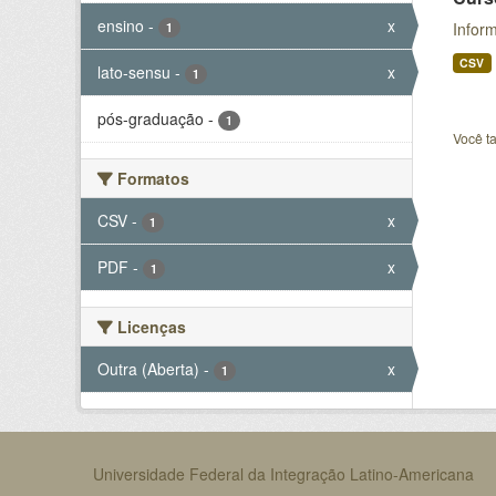
ensino
-
x
Infor
1
CSV
lato-sensu
-
x
1
pós-graduação
-
1
Você t
Formatos
CSV
-
x
1
PDF
-
x
1
Licenças
Outra (Aberta)
-
x
1
Universidade Federal da Integração Latino-Americana