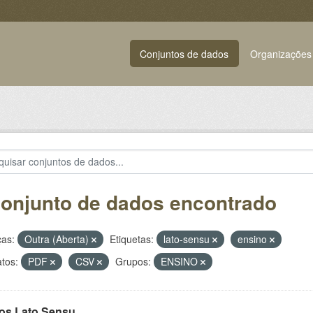
Conjuntos de dados
Organizações
conjunto de dados encontrado
ças:
Outra (Aberta)
Etiquetas:
lato-sensu
ensino
tos:
PDF
CSV
Grupos:
ENSINO
os Lato Sensu