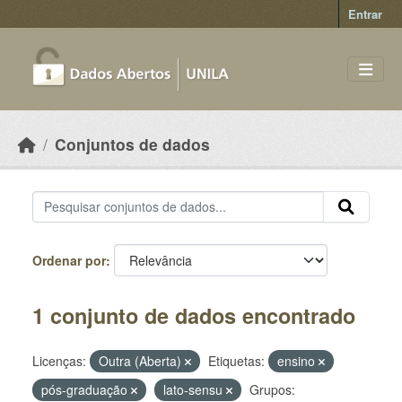
Skip to main content
Entrar
Conjuntos de dados
Ordenar por
1 conjunto de dados encontrado
Licenças:
Outra (Aberta)
Etiquetas:
ensino
pós-graduação
lato-sensu
Grupos: