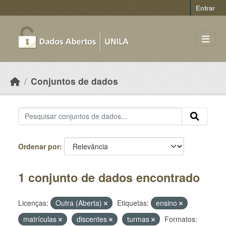
Skip to main content
Entrar
Conjuntos de dados
Ordenar por
1 conjunto de dados encontrado
Licenças:
Outra (Aberta)
Etiquetas:
ensino
matrículas
discentes
turmas
Formatos: