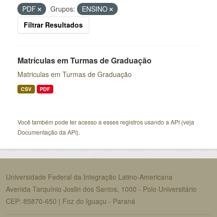
PDF
Grupos:
ENSINO
Filtrar Resultados
Matrículas em Turmas de Graduação
Matriculas em Turmas de Graduação
CSV
PDF
Você também pode ter acesso a esses registros usando a
API
(veja
Documentação da API
).
Universidade Federal da Integração Latino-Americana
Avenida Tarquínio Joslin dos Santos, 1000 - Polo Universitário
CEP: 85870-650 | Foz do Iguaçu - Paraná