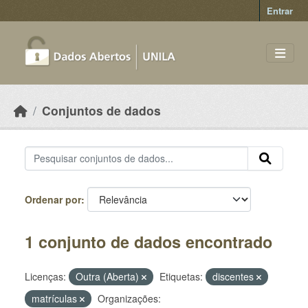
Skip to main content
Entrar
Conjuntos de dados
Ordenar por
1 conjunto de dados encontrado
Licenças:
Outra (Aberta)
Etiquetas:
discentes
matrículas
Organizações: