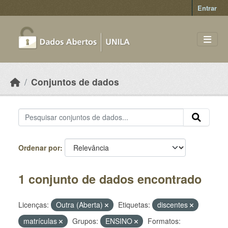
Skip to main content
Entrar
Conjuntos de dados
Ordenar por
1 conjunto de dados encontrado
Licenças:
Outra (Aberta)
Etiquetas:
discentes
matrículas
Grupos:
ENSINO
Formatos: