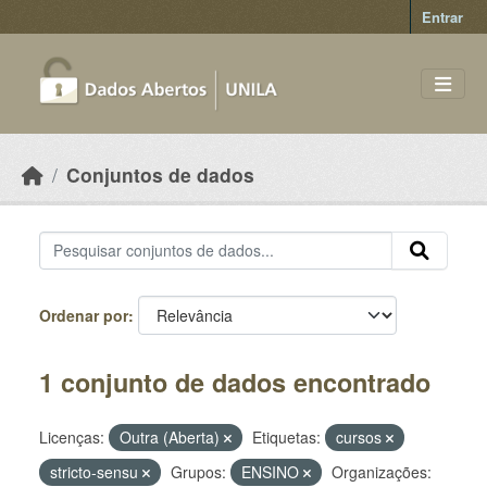
Skip to main content
Entrar
Conjuntos de dados
Ordenar por
1 conjunto de dados encontrado
Licenças:
Outra (Aberta)
Etiquetas:
cursos
stricto-sensu
Grupos:
ENSINO
Organizações: