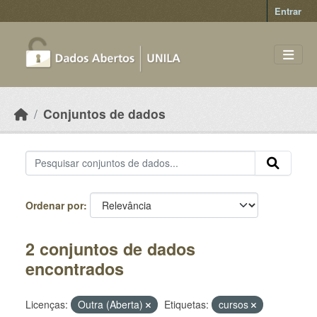
Skip to main content
Entrar
Conjuntos de dados
Ordenar por
2 conjuntos de dados
encontrados
Licenças:
Outra (Aberta)
Etiquetas:
cursos