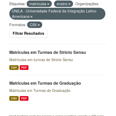
Etiquetas:
matrículas
ensino
Organizações:
UNILA - Universidade Federal da Integração Latino-
Americana
Formatos:
CSV
Filtrar Resultados
Matrículas em Turmas de Stricto Sensu
Matrículas em turmas de Stricto Sensu
CSV
PDF
Matrículas em Turmas de Graduação
Matriculas em Turmas de Graduação
CSV
PDF
Você também pode ter acesso a esses registros usando a
API
(veja