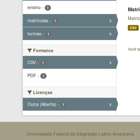
ensino
-
1
Matr
Matri
matrículas
-
x
1
CSV
turmas
-
x
1
Você t
Formatos
CSV
-
x
1
PDF
-
1
Licenças
Outra (Aberta)
-
x
1
Universidade Federal da Integração Latino-Americana