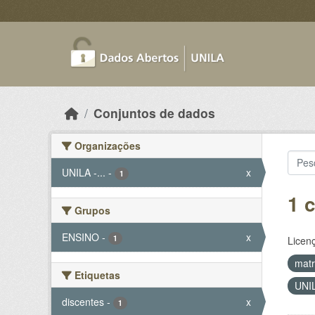
Skip to main content
Conjuntos de dados
Organizações
UNILA -...
-
x
1
1 
Grupos
ENSINO
-
x
1
Licen
matr
Etiquetas
UNIL
discentes
-
x
1