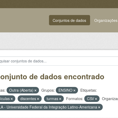
Conjuntos de dados
Organizações
conjunto de dados encontrado
ças:
Outra (Aberta)
Grupos:
ENSINO
Etiquetas:
ículas
discentes
turmas
Formatos:
CSV
Organiza
A - Universidade Federal da Integração Latino-Americana