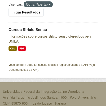
Licenças:
Outra (Aberta)
Filtrar Resultados
Cursos Stricto Sensu
Informações sobre cursos stricto sensu oferecidos pela
UNILA.
CSV
PDF
Você também pode ter acesso a esses registros usando a
API
(veja
Documentação da API
).
Universidade Federal da Integração Latino-Americana
Avenida Tarquínio Joslin dos Santos, 1000 - Polo Universitário
CEP: 85870-650 | Foz do Iguaçu - Paraná