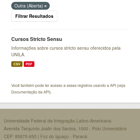
Outra (Aberta)
Filtrar Resultados
Cursos Stricto Sensu
Informações sobre cursos stricto sensu oferecidos pela
UNILA.
CSV
PDF
Você também pode ter acesso a esses registros usando a
API
(veja
Documentação da API
).
Universidade Federal da Integração Latino-Americana
Avenida Tarquínio Joslin dos Santos, 1000 - Polo Universitário
CEP: 85870-650 | Foz do Iguaçu - Paraná