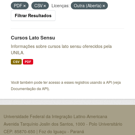
PDF
CSV
Licenças:
Outra (Aberta)
Filtrar Resultados
Cursos Lato Sensu
Informações sobre cursos lato sensu oferecidos pela
UNILA.
CSV
PDF
Você também pode ter acesso a esses registros usando a
API
(veja
Documentação da API
).
Universidade Federal da Integração Latino-Americana
Avenida Tarquínio Joslin dos Santos, 1000 - Polo Universitário
CEP: 85870-650 | Foz do Iguaçu - Paraná