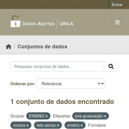
Skip to main content
Entrar
Conjuntos de dados
Ordenar por
1 conjunto de dados encontrado
Grupos:
ENSINO
Etiquetas:
pós-graduação
cursos
lato-sensu
ensino
Formatos: