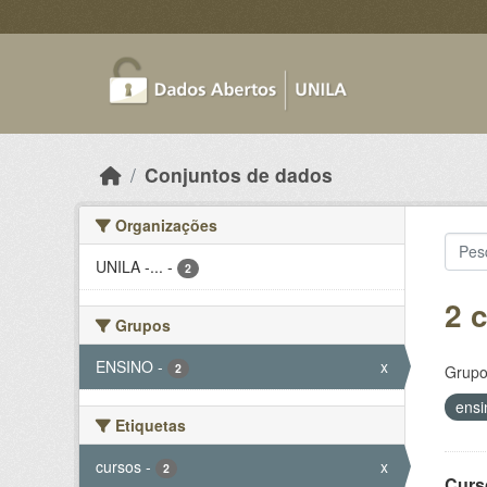
Skip to main content
Conjuntos de dados
Organizações
UNILA -...
-
2
2 
Grupos
ENSINO
-
x
2
Grupo
ens
Etiquetas
cursos
-
x
2
Curs