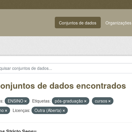
Conjuntos de dados
Organizações
conjuntos de dados encontrados
s:
ENSINO
Etiquetas:
pós-graduação
cursos
ino
Licenças:
Outra (Aberta)
os Stricto Sensu