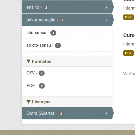
ensino
-
x
Inform
2
CSV
pós-graduação
-
x
2
lato-sensu
-
1
Curs
Infor
stricto-sensu
-
1
CSV
Formatos
CSV
-
2
Você t
PDF
-
2
Licenças
Outra (Aberta)
-
x
2