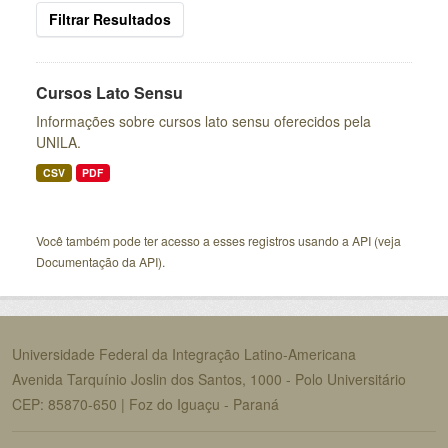
Filtrar Resultados
Cursos Lato Sensu
Informações sobre cursos lato sensu oferecidos pela
UNILA.
CSV
PDF
Você também pode ter acesso a esses registros usando a
API
(veja
Documentação da API
).
Universidade Federal da Integração Latino-Americana
Avenida Tarquínio Joslin dos Santos, 1000 - Polo Universitário
CEP: 85870-650 | Foz do Iguaçu - Paraná