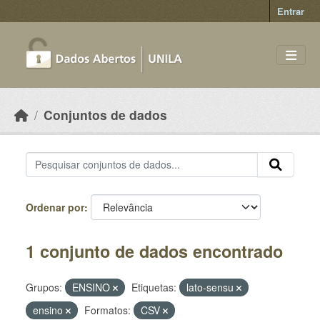
Skip to main content
Entrar
Conjuntos de dados
Ordenar por
1 conjunto de dados encontrado
Grupos:
ENSINO
Etiquetas:
lato-sensu
ensino
Formatos:
CSV