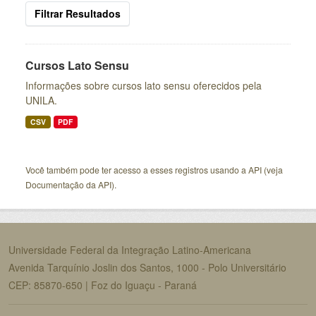
Filtrar Resultados
Cursos Lato Sensu
Informações sobre cursos lato sensu oferecidos pela
UNILA.
CSV
PDF
Você também pode ter acesso a esses registros usando a
API
(veja
Documentação da API
).
Universidade Federal da Integração Latino-Americana
Avenida Tarquínio Joslin dos Santos, 1000 - Polo Universitário
CEP: 85870-650 | Foz do Iguaçu - Paraná