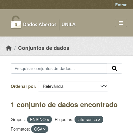
Skip to main content
Entrar
Conjuntos de dados
Ordenar por
1 conjunto de dados encontrado
Grupos:
ENSINO
Etiquetas:
lato-sensu
Formatos:
CSV