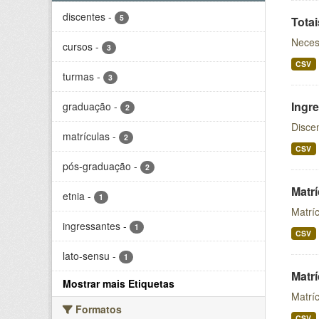
discentes
-
5
Tota
Neces
cursos
-
3
CSV
turmas
-
3
Ingr
graduação
-
2
Disce
matrículas
-
2
CSV
pós-graduação
-
2
Matr
etnia
-
1
Matrí
ingressantes
-
1
CSV
lato-sensu
-
1
Matr
Mostrar mais Etiquetas
Matrí
Formatos
CSV