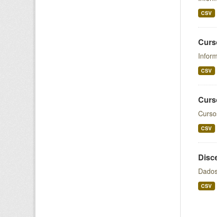
CSV
Curs
Infor
CSV
Curs
Curso
CSV
Disc
Dados
CSV