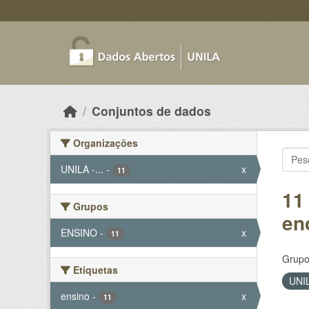
Skip to main content
Conjuntos de dados
Organizações
UNILA -...
-
x
11
11
Grupos
en
ENSINO
-
x
11
Grupo
Etiquetas
UNIL
ensino
-
x
11