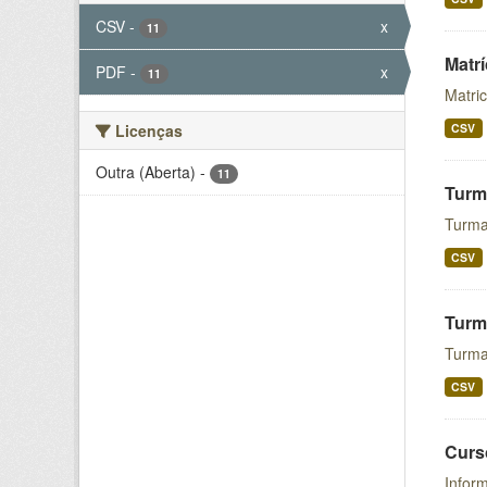
CSV
-
x
11
Matr
PDF
-
x
11
Matri
Licenças
CSV
Outra (Aberta)
-
11
Turm
Turma
CSV
Turm
Turma
CSV
Curs
Inform