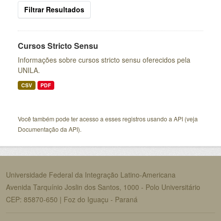
Filtrar Resultados
Cursos Stricto Sensu
Informações sobre cursos stricto sensu oferecidos pela
UNILA.
CSV
PDF
Você também pode ter acesso a esses registros usando a
API
(veja
Documentação da API
).
Universidade Federal da Integração Latino-Americana
Avenida Tarquínio Joslin dos Santos, 1000 - Polo Universitário
CEP: 85870-650 | Foz do Iguaçu - Paraná