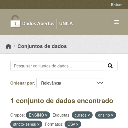
Skip to main content
Entrar
Conjuntos de dados
Ordenar por
1 conjunto de dados encontrado
Grupos:
ENSINO
Etiquetas:
cursos
ensino
stricto-sensu
Formatos:
CSV