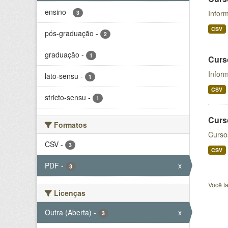
ensino
-
Inform
3
CSV
pós-graduação
-
2
graduação
-
1
Curs
Infor
lato-sensu
-
1
CSV
stricto-sensu
-
1
Curs
Formatos
Curso
CSV
-
3
CSV
PDF
-
x
3
Você t
Licenças
Outra (Aberta)
-
x
3