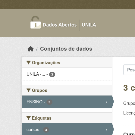
Skip to main content
Conjuntos de dados
Organizações
UNILA -...
-
3
3 
Grupos
ENSINO
-
x
3
Grupo
Licen
Etiquetas
cursos
-
x
3
Curs