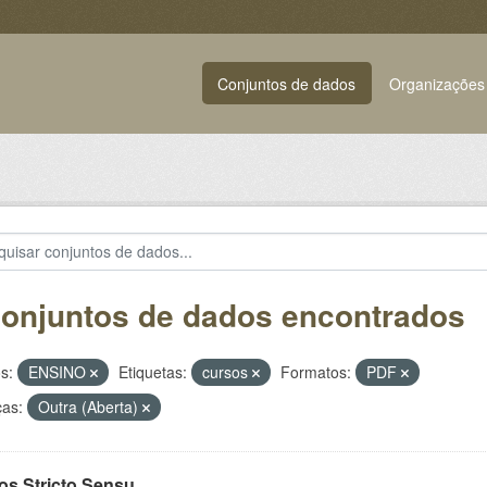
Conjuntos de dados
Organizações
conjuntos de dados encontrados
s:
ENSINO
Etiquetas:
cursos
Formatos:
PDF
ças:
Outra (Aberta)
os Stricto Sensu