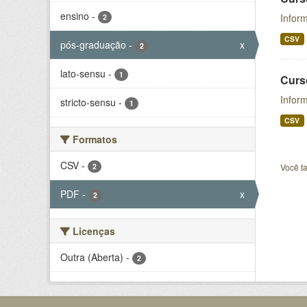
ensino
-
Inform
2
CSV
pós-graduação
-
x
2
lato-sensu
-
1
Curs
Infor
stricto-sensu
-
1
CSV
Formatos
CSV
-
2
Você t
PDF
-
x
2
Licenças
Outra (Aberta)
-
2