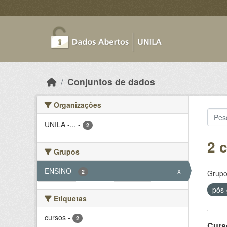
Skip to main content
Conjuntos de dados
Organizações
UNILA -...
-
2
2 
Grupos
ENSINO
-
x
2
Grupo
pós
Etiquetas
cursos
-
2
Curs